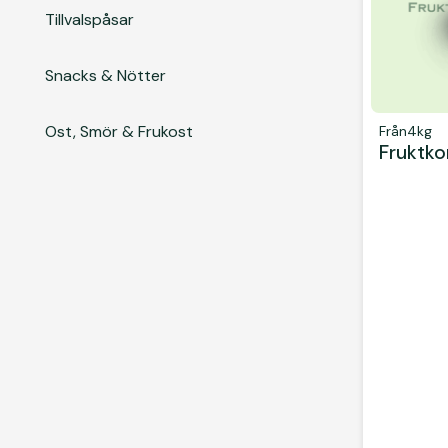
Tillvalspåsar
Snacks & Nötter
Ost, Smör & Frukost
Från
4kg
Fruktko