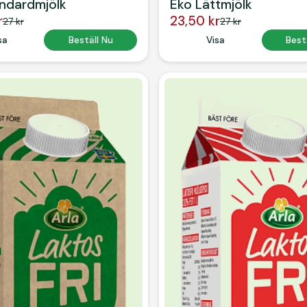
ndardmjölk
Eko Lättmjölk
r
23,50 kr
27 kr
27 kr
 Text
sa
Button Text
Beställ Nu
Button Text
Visa
Button
Best