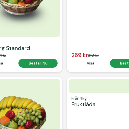
rg Standard
269 kr
1 kr
310 kr
 Text
sa
Button Text
Beställ Nu
Button Text
Visa
Button
Best
Från
4kg
Fruktlåda