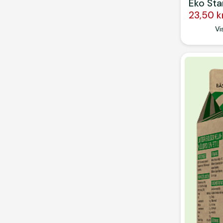
Eko Sta
23,50 k
Button
Vi