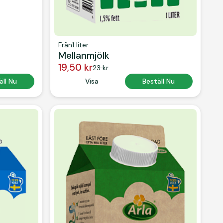
Från
1 liter
Mellanmjölk
19,50 kr
23 kr
 Text
äll Nu
Button Text
Visa
Button Text
Beställ Nu