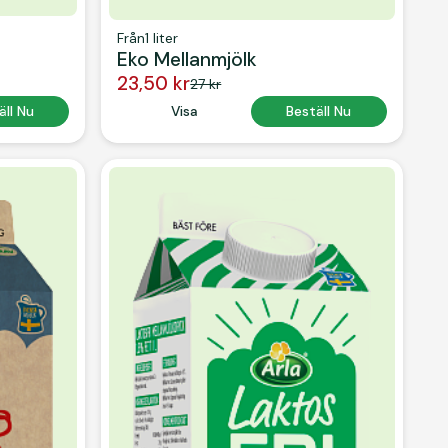
Från
1 liter
Eko Mellanmjölk
23,50 kr
27 kr
 Text
äll Nu
Button Text
Visa
Button Text
Beställ Nu