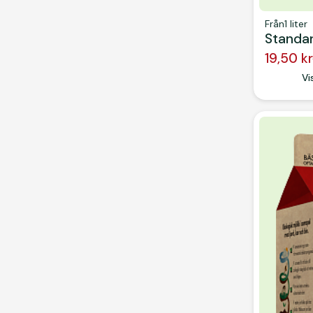
Från
1 liter
Standa
19,50 kr
Button
Vi