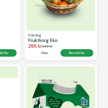
Från
4kg
Fruktkorg Eko
295 kr
340 kr
 Text
äll Nu
Button Text
Visa
Button Text
Beställ Nu