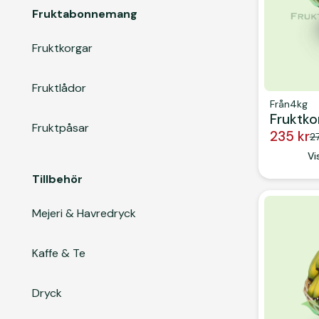
Fruktabonnemang
Fruktkorgar
Fruktlådor
Från
4kg
Fruktko
Fruktpåsar
235 kr
27
Button
Vi
Tillbehör
Mejeri & Havredryck
Kaffe & Te
Dryck