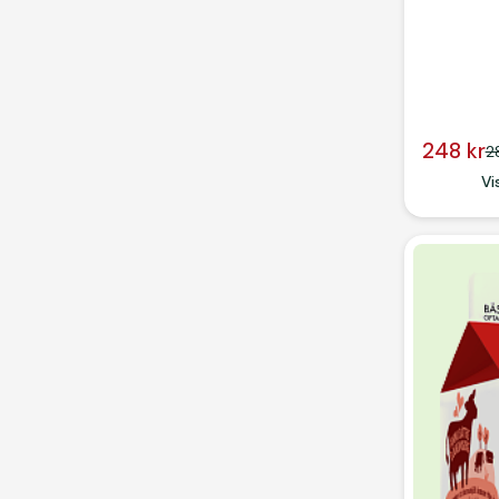
248 kr
2
Button
Vi