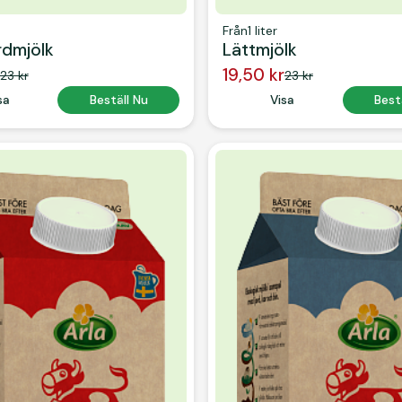
Från
1 liter
rdmjölk
Lättmjölk
19,50 kr
23 kr
23 kr
 Text
sa
Button Text
Beställ Nu
Button Text
Visa
Button
Best