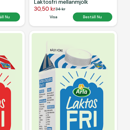
Laktosfri mellanmjölk
30,50 kr
34 kr
 Text
äll Nu
Button Text
Visa
Button Text
Beställ Nu