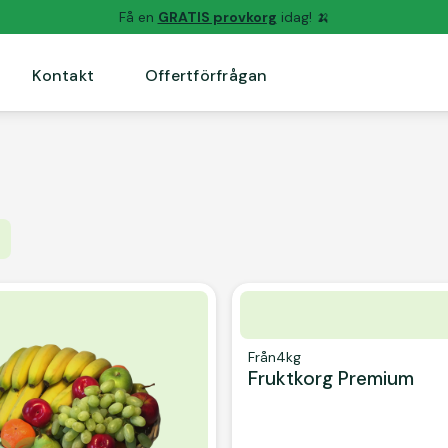
Få en
GRATIS provkorg
idag! 🍌
Kontakt
Offertförfrågan
Från
4kg
Fruktkorg Premium