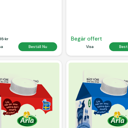
Begär offert
85 kr
 Text
sa
Button Text
Beställ Nu
Button Text
Visa
Button
Best