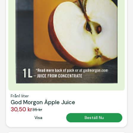
Från
1 liter
God Morgon Äpple Juice
30,50 kr
35 kr
Button Text
Visa
Button Text
Beställ Nu