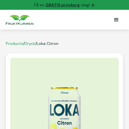
Få en
GRATIS provkorg
idag! 🍌
Products
/
Dryck
/
Loka Citron