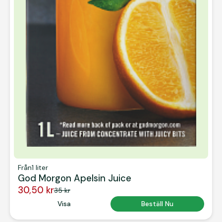
Från
1 liter
God Morgon Apelsin Juice
30,50 kr
35 kr
Button Text
Visa
Button Text
Beställ Nu