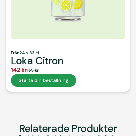
Från
24 x 33 cl
Loka Citron
142 kr
159 kr
Starta din beställning
Starta din beställning
Relaterade Produkter