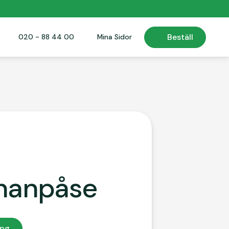
Beställ
Beställ
020 - 88 44 00
020 - 88 44 00
Mina Sidor
Mina Sidor
nanpåse
ng
ing