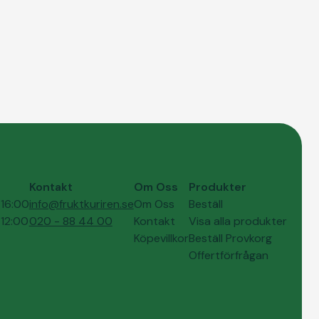
Kontakt
Om Oss
Produkter
16:00
info@fruktkuriren.se
Om Oss
Beställ
12:00
020 - 88 44 00
Kontakt
Visa alla produkter
Köpevillkor
Beställ Provkorg
Offertförfrågan