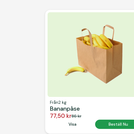
Från
2 kg
Bananpåse
77,50 kr
86 kr
Button Text
Visa
Button Text
Beställ Nu