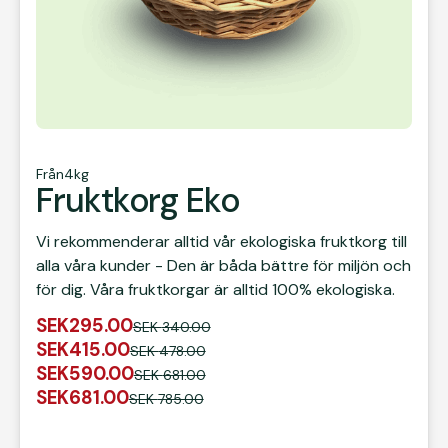
Från
4kg
Fruktkorg Eko
Vi rekommenderar alltid vår ekologiska fruktkorg till
alla våra kunder - Den är båda bättre för miljön och
för dig. Våra fruktkorgar är alltid 100% ekologiska.
SEK
295.00
SEK
340.00
SEK
415.00
SEK
478.00
SEK
590.00
SEK
681.00
SEK
681.00
SEK
785.00