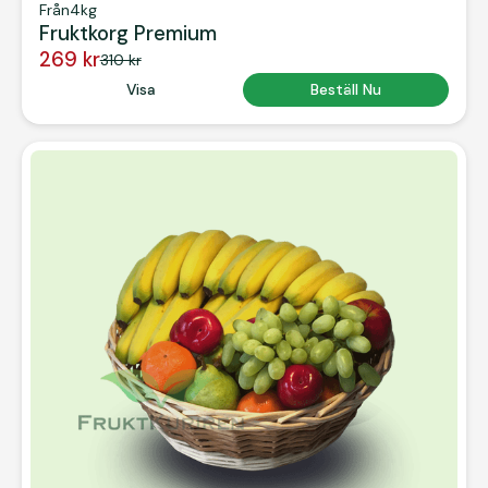
Från
4kg
Fruktkorg Premium
269 kr
310 kr
Button Text
Visa
Button Text
Beställ Nu