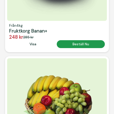
Från
4kg
Fruktkorg Banan+
248 kr
285 kr
Button Text
Visa
Button Text
Beställ Nu