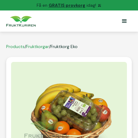
Få en
GRATIS provkorg
idag! 🍌
Products
/
Fruktkorgar
/
Fruktkorg Eko